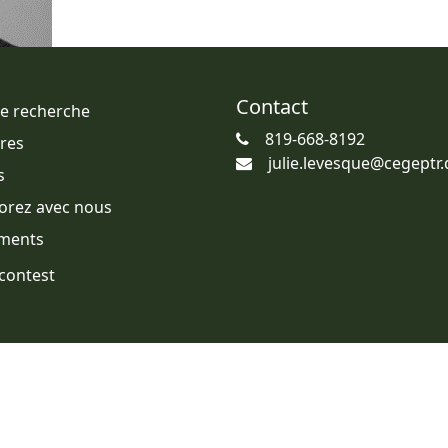
Contact
de recherche
819-668-8192
res
julie.levesque@cegeptr.
s
orez avec nous
ments
contest